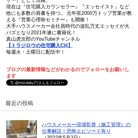
ザー』として活躍。
現在は『住宅購入カウンセラー』『エッセイスト』など
他にも多数の肩書を持つ。 元年収2000万トップ営業が教
える『営業心理術セミナー』も開催！
大手ハウスメーカー会社員時代の波乱万丈エッセイが大
バズとなり2021年遂に書籍化！
真山虎次郎のYouTubeチャンネル
【トラジロウの住宅購入CH】
毎週火・土曜日に配信中！
ブログの最新情報などがわかるのでフォローをお願いし
ます
最近の投稿
ハウスメーカー現場監督（施工管理）の
仕事解説！恐怖エピソード有り
（2022年5月2日）