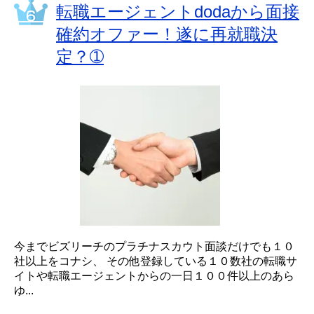
転職エージェントdodaから面接
確約オファー！遂に再就職決
定？➀
今までビズリーチのプラチナスカウト面談だけでも１０
社以上をコナシ、 その他登録している１０数社の転職サ
イトや転職エージェントからの一日１００件以上のあら
ゆ...