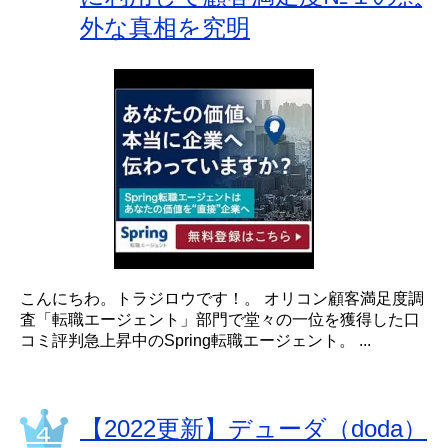
外な真相を究明
こんにちわ。トラジロウです！。 オリコン顧客満足度調
査「転職エージェント」部門で堂々の一位を獲得した口
コミ評判急上昇中のSpring転職エージェント。 ...
【2022更新】デューダ（doda）