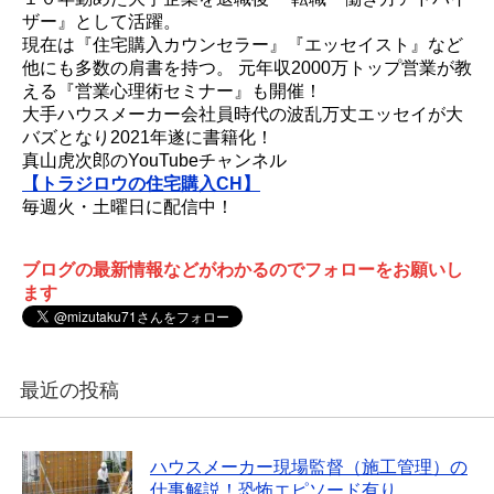
ザー』として活躍。
現在は『住宅購入カウンセラー』『エッセイスト』など
他にも多数の肩書を持つ。 元年収2000万トップ営業が教
える『営業心理術セミナー』も開催！
大手ハウスメーカー会社員時代の波乱万丈エッセイが大
バズとなり2021年遂に書籍化！
真山虎次郎のYouTubeチャンネル
【トラジロウの住宅購入CH】
毎週火・土曜日に配信中！
ブログの最新情報などがわかるのでフォローをお願いし
ます
最近の投稿
ハウスメーカー現場監督（施工管理）の
仕事解説！恐怖エピソード有り