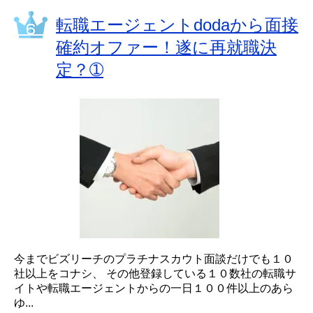
転職エージェントdodaから面接
確約オファー！遂に再就職決
定？➀
今までビズリーチのプラチナスカウト面談だけでも１０
社以上をコナシ、 その他登録している１０数社の転職サ
イトや転職エージェントからの一日１００件以上のあら
ゆ...