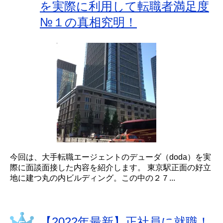
を実際に利用して転職者満足度
№１の真相究明！
今回は、大手転職エージェントのデューダ（doda）を実
際に面談面接した内容を紹介します。 東京駅正面の好立
地に建つ丸の内ビルディング。この中の２７...
【2022年最新】正社員に就職！