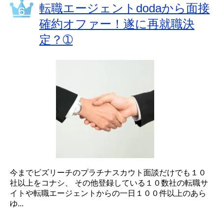
転職エージェントdodaから面接
確約オファー！遂に再就職決
定？➀
今までビズリーチのプラチナスカウト面談だけでも１０
社以上をコナシ、 その他登録している１０数社の転職サ
イトや転職エージェントからの一日１００件以上のあら
ゆ...