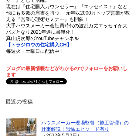
ザー』として活躍。
現在は『住宅購入カウンセラー』『エッセイスト』など
他にも多数の肩書を持つ。 元年収2000万トップ営業が教
える『営業心理術セミナー』も開催！
大手ハウスメーカー会社員時代の波乱万丈エッセイが大
バズとなり2021年遂に書籍化！
真山虎次郎のYouTubeチャンネル
【トラジロウの住宅購入CH】
毎週火・土曜日に配信中！
ブログの最新情報などがわかるのでフォローをお願いし
ます
最近の投稿
ハウスメーカー現場監督（施工管理）の
仕事解説！恐怖エピソード有り
（2022年5月2日）