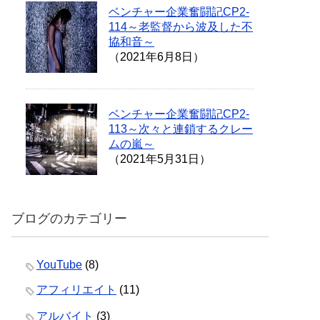
ベンチャー企業奮闘記CP2-
114～老監督から波及した不
協和音～
（2021年6月8日）
ベンチャー企業奮闘記CP2-
113～次々と連鎖するクレー
ムの嵐～
（2021年5月31日）
ブログのカテゴリー
YouTube
(8)
アフィリエイト
(11)
アルバイト
(3)