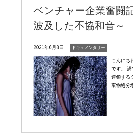
ベンチャー企業奮闘記C
波及した不協和音～
2021年6月8日
ドキュメンタリー
こんにち
です。 
連鎖する
棄物処分