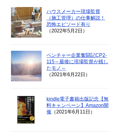
ハウスメーカー現場監督
（施工管理）の仕事解説！
恐怖エピソード有り
（2022年5月2日）
ベンチャー企業奮闘記CP2-
115～最後に現場監督が残し
たモノ～
（2021年6月22日）
kindle電子書籍出版記念【無
料キャンペーン】Amazon開
催
（2021年6月11日）