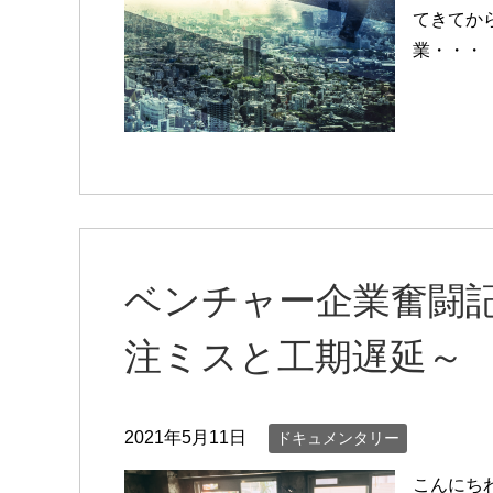
てきてか
業・・・
ベンチャー企業奮闘記C
注ミスと工期遅延～
2021年5月11日
ドキュメンタリー
こんにち