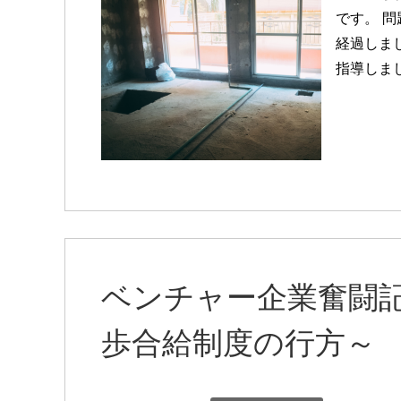
です。 
経過しま
指導しま
ベンチャー企業奮闘記C
歩合給制度の行方～