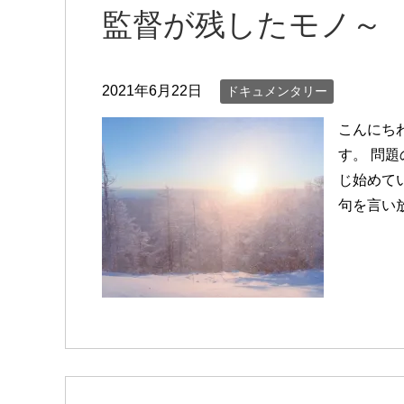
監督が残したモノ～
2021年6月22日
ドキュメンタリー
こんにちわ
す。 問
じ始めて
句を言い