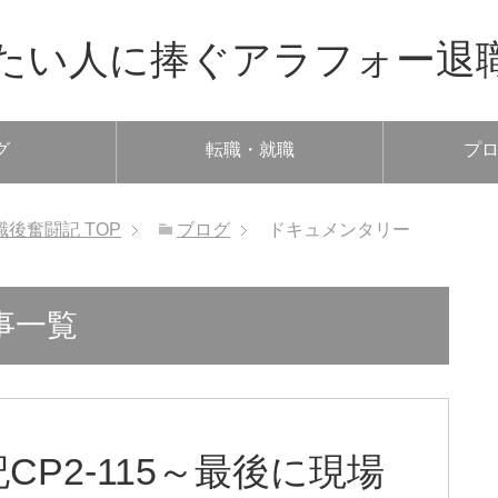
たい人に捧ぐアラフォー退
グ
転職・就職
プ
職後奮闘記
TOP
ブログ
ドキュメンタリー
事一覧
P2-115～最後に現場