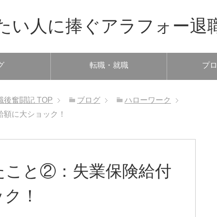
たい人に捧ぐアラフォー退
グ
転職・就職
プ
職後奮闘記
TOP
ブログ
ハローワーク
給額に大ショック！
たこと②：失業保険給付
ック！