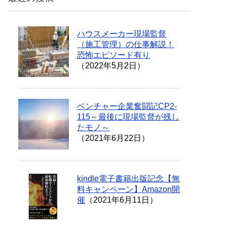
ハウスメーカー現場監督
（施工管理）の仕事解説！
恐怖エピソード有り
（2022年5月2日）
ベンチャー企業奮闘記CP2-
115～最後に現場監督が残し
たモノ～
（2021年6月22日）
kindle電子書籍出版記念【無
料キャンペーン】Amazon開
催
（2021年6月11日）