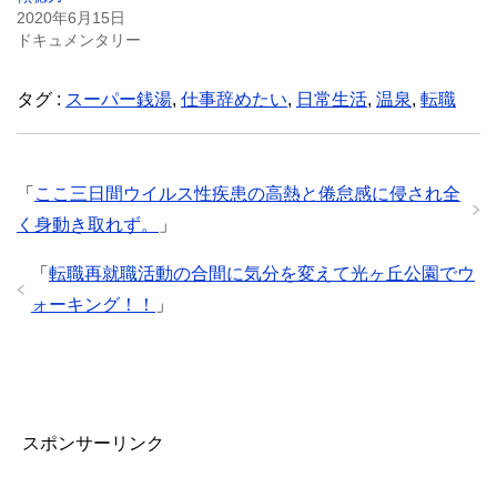
2020年6月15日
ドキュメンタリー
タグ :
スーパー銭湯
,
仕事辞めたい
,
日常生活
,
温泉
,
転職
「
ここ三日間ウイルス性疾患の高熱と倦怠感に侵され全
く身動き取れず。
」
「
転職再就職活動の合間に気分を変えて光ヶ丘公園でウ
ォーキング！！
」
スポンサーリンク