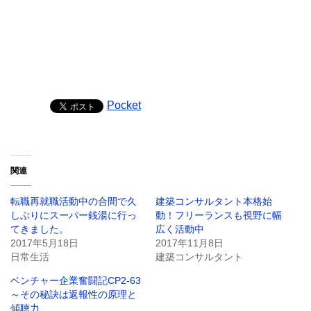
Pocket
関連
転職再就職活動中の合間で久
建築コンサルタント本格始
しぶりにスーパー銭湯に行っ
動！フリーランスも視野に幅
てきました。
広く活動中
2017年5月18日
2017年11月8日
日常生活
建築コンサルタント
ベンチャー企業奮闘記CP2-63
～その秘訣は返報性の原理と
傾聴力