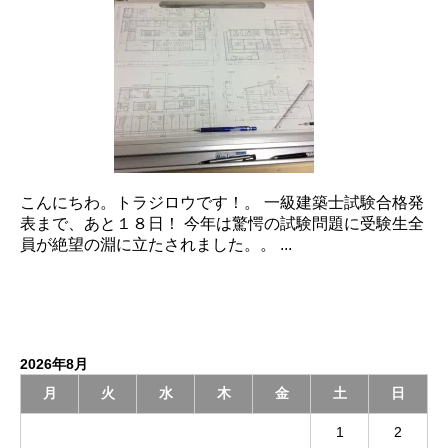
こんにちわ。トラジロウです！。 一級建築士試験合格発
表まで、あと１８日！ 今年は驚愕の試験問題に受験生全
員が絶望の淵に立たされました。。 ...
2026年8月
月
火
水
木
金
土
日
1
2