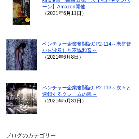
kindle電子書籍出版記念【無料キャンペ
ーン】Amazon開催
（2021年6月11日）
ベンチャー企業奮闘記CP2-114～老監督
から波及した不協和音～
（2021年6月8日）
ベンチャー企業奮闘記CP2-113～次々と
連鎖するクレームの嵐～
（2021年5月31日）
ブログのカテゴリー