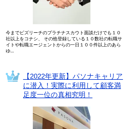
今までビズリーチのプラチナスカウト面談だけでも１０
社以上をコナシ、 その他登録している１０数社の転職サ
イトや転職エージェントからの一日１００件以上のあら
ゆ...
【2022年更新】パソナキャリア
に潜入！実際に利用して顧客満
足度一位の真相究明！