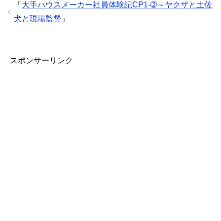
「
大手ハウスメーカー社員体験記CP1-➁～ヤクザと土佐
犬と現場監督
」
スポンサーリンク