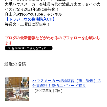
大手ハウスメーカー会社員時代の波乱万丈エッセイが大
バズとなり2021年遂に書籍化！
真山虎次郎のYouTubeチャンネル
【トラジロウの住宅購入CH】
毎週火・土曜日に配信中！
ブログの最新情報などがわかるのでフォローをお願いし
ます
最近の投稿
ハウスメーカー現場監督（施工管理）の
仕事解説！恐怖エピソード有り
（2022年5月2日）