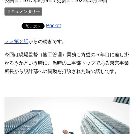
公開日 :
2017年9月9日
/ 更新日 :
2022年3月29日
ドキュメンタリー
Pocket
＞＞第２話
からの続きです。
今回は現場監督（施工管理）業務も終盤の５年目に差し掛
かろうかという時に、当時の工事部トップである東京事業
所長から設計部への異動を打診された時の話しです。