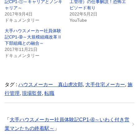
記CP1-①～キャリアとノンキ
工管理）の仕事解説！恐怖エ
ャリア～
ピソード有り
2017年9月4日
2022年5月2日
ドキュメンタリー
YouTube
大手ハウスメーカー社員体験
記CP1-➉～大規模組織改革Ⅱ
下部組織との融合～
2017年11月21日
ドキュメンタリー
タグ :
ハウスメーカー 真山虎次郎
,
大手住宅メーカー
,
施
行管理
,
現場監督
,
転職
「
大手ハウスメーカー社員体験記CP1-➃～いわく付き営
業マンたちの終着駅～
」