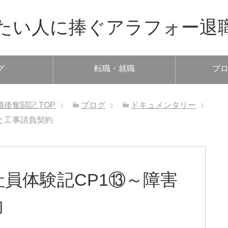
たい人に捧ぐアラフォー退
グ
転職・就職
プ
職後奮闘記
TOP
ブログ
ドキュメンタリー
と工事請負契約
員体験記CP1⑬～障害
約