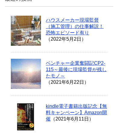
ハウスメーカー現場監督
（施工管理）の仕事解説！
恐怖エピソード有り
（2022年5月2日）
ベンチャー企業奮闘記CP2-
115～最後に現場監督が残し
たモノ～
（2021年6月22日）
kindle電子書籍出版記念【無
料キャンペーン】Amazon開
催
（2021年6月11日）