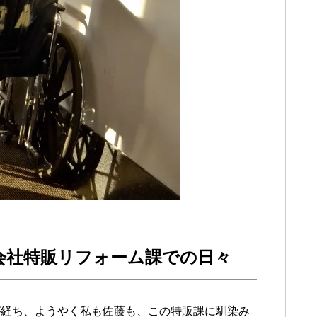
会社特販リフォーム課での日々
が経ち、ようやく私も佐藤も、この特販課に馴染み