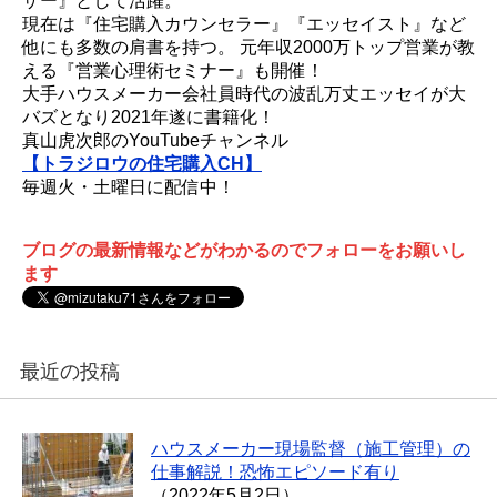
ザー』として活躍。
現在は『住宅購入カウンセラー』『エッセイスト』など
他にも多数の肩書を持つ。 元年収2000万トップ営業が教
える『営業心理術セミナー』も開催！
大手ハウスメーカー会社員時代の波乱万丈エッセイが大
バズとなり2021年遂に書籍化！
真山虎次郎のYouTubeチャンネル
【トラジロウの住宅購入CH】
毎週火・土曜日に配信中！
ブログの最新情報などがわかるのでフォローをお願いし
ます
最近の投稿
ハウスメーカー現場監督（施工管理）の
仕事解説！恐怖エピソード有り
（2022年5月2日）