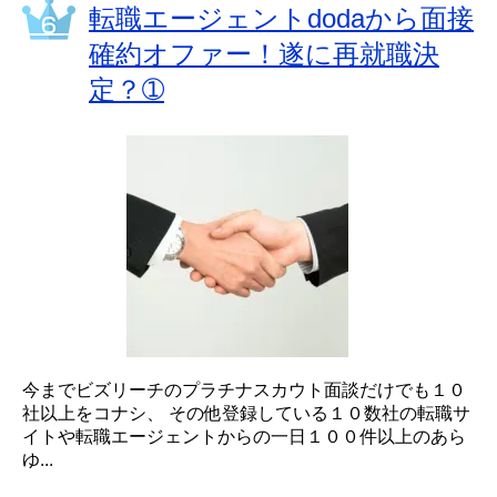
転職エージェントdodaから面接
確約オファー！遂に再就職決
定？➀
今までビズリーチのプラチナスカウト面談だけでも１０
社以上をコナシ、 その他登録している１０数社の転職サ
イトや転職エージェントからの一日１００件以上のあら
ゆ...