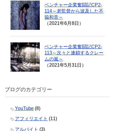
ベンチャー企業奮闘記CP2-
114～老監督から波及した不
協和音～
（2021年6月8日）
ベンチャー企業奮闘記CP2-
113～次々と連鎖するクレー
ムの嵐～
（2021年5月31日）
ブログのカテゴリー
YouTube
(8)
アフィリエイト
(11)
アルバイト
(3)