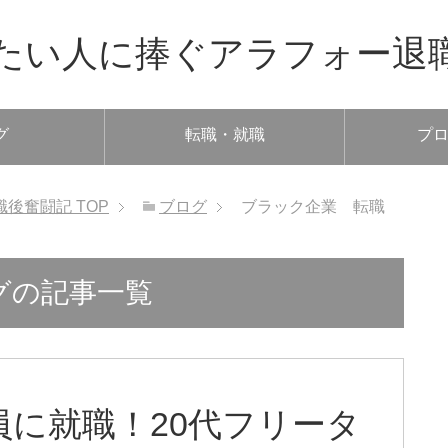
たい人に捧ぐアラフォー退
グ
転職・就職
プ
職後奮闘記
TOP
ブログ
ブラック企業 転職
グの記事一覧
員に就職！20代フリータ