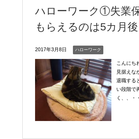
ハローワーク①失業
もらえるのは5カ月後
2017年3月8日
ハローワーク
こんにち
見据えな
退職する
い段階で
く、、・