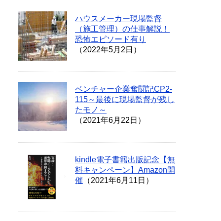
ハウスメーカー現場監督
（施工管理）の仕事解説！
恐怖エピソード有り
（2022年5月2日）
ベンチャー企業奮闘記CP2-
115～最後に現場監督が残し
たモノ～
（2021年6月22日）
kindle電子書籍出版記念【無
料キャンペーン】Amazon開
催
（2021年6月11日）