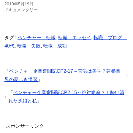
2019年5月19日
ドキュメンタリー
タグ :
ベンチャー 転職
,
転職 エッセイ
,
転職 ブログ
40代
,
転職 失敗
,
転職 成功
「
ベンチャー企業奮闘記CP2‐17～苦労は美学？建築業
界の悪しき慣習
」
「
ベンチャー企業奮闘記CP2-15～絶対絶命？！酔い潰
れた孫娘と私
」
スポンサーリンク