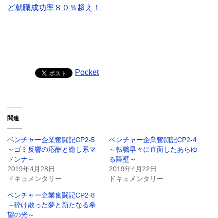
ど就職成功率８０％超え！
Pocket
関連
ベンチャー企業奮闘記CP2‐5
ベンチャー企業奮闘記CP2-4
～ゴミ反響の応酬と癒し系マ
～転職早々に直面したあらゆ
ドンナ～
る障壁～
2019年4月28日
2019年4月22日
ドキュメンタリー
ドキュメンタリー
ベンチャー企業奮闘記CP2-8
～砕け散った夢と新たなる希
望の光～