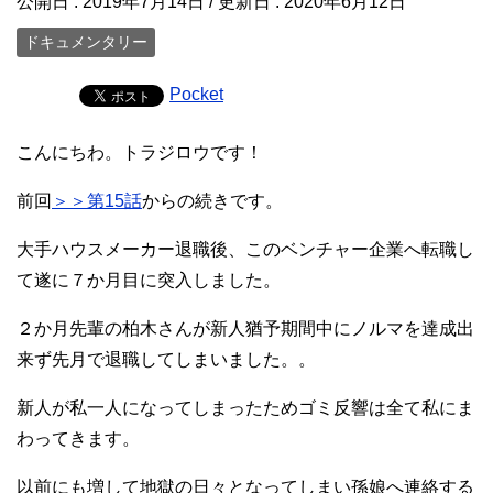
公開日 :
2019年7月14日
/ 更新日 :
2020年6月12日
ドキュメンタリー
Pocket
こんにちわ。トラジロウです！
前回
＞＞第15話
からの続きです。
大手ハウスメーカー退職後、このベンチャー企業へ転職し
て遂に７か月目に突入しました。
２か月先輩の柏木さんが新人猶予期間中にノルマを達成出
来ず先月で退職してしまいました。。
新人が私一人になってしまったためゴミ反響は全て私にま
わってきます。
以前にも増して地獄の日々となってしまい孫娘へ連絡する