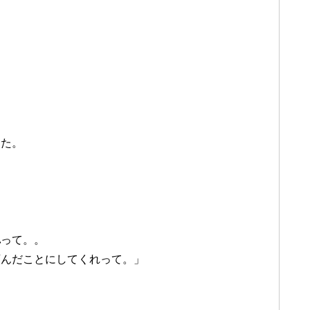
した。
れ
って。。
頼んだことにしてくれって。」