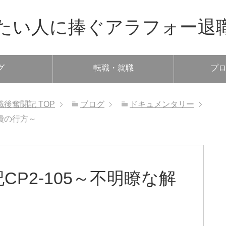
たい人に捧ぐアラフォー退
グ
転職・就職
プ
職後奮闘記
TOP
ブログ
ドキュメンタリー
費の行方～
P2-105～不明瞭な解