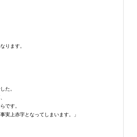
になります。
でした。
額、
からです。
は事実上赤字となってしまいます。」