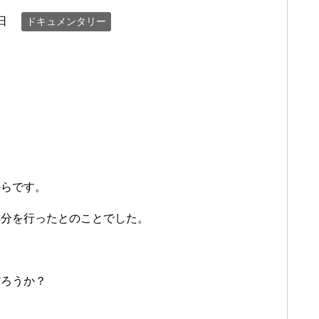
日
ドキュメンタリー
。
からです。
処分を行ったとのことでした。
だろうか？
？