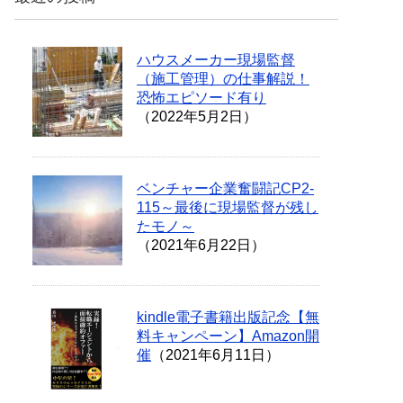
ハウスメーカー現場監督
（施工管理）の仕事解説！
恐怖エピソード有り
（2022年5月2日）
ベンチャー企業奮闘記CP2-
115～最後に現場監督が残し
たモノ～
（2021年6月22日）
kindle電子書籍出版記念【無
料キャンペーン】Amazon開
催
（2021年6月11日）