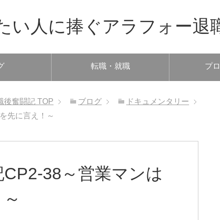
たい人に捧ぐアラフォー退
グ
転職・就職
プ
職後奮闘記
TOP
ブログ
ドキュメンタリー
項を先に言え！～
P2-38～営業マンは
！～