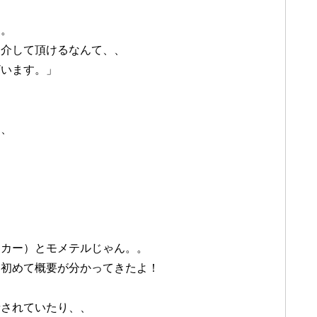
す。
紹介して頂けるなんて、、
ざいます。」
、、
ーカー）とモメテルじゃん。。
て初めて概要が分かってきたよ！
請されていたり、、