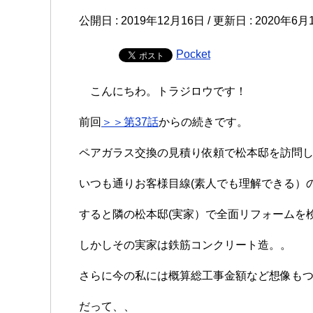
公開日 :
2019年12月16日
/ 更新日 :
2020年6月
Pocket
こんにちわ。トラジロウです！
前回
＞＞第37話
からの続きです。
ペアガラス交換の見積り依頼で松本邸を訪問
いつも通りお客様目線(素人でも理解できる）
すると隣の松本邸(実家）で全面リフォームを
しかしその実家は鉄筋コンクリート造。。
さらに今の私には概算総工事金額など想像も
だって、、