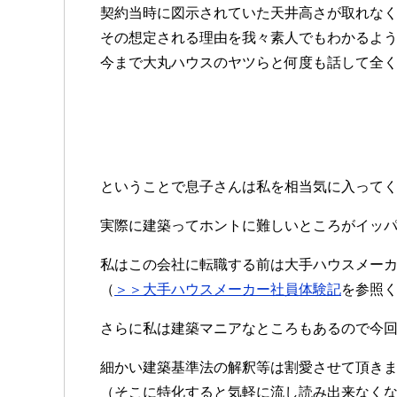
契約当時に図示されていた天井高さが取れな
その想定される理由を我々素人でもわかるよ
今まで大丸ハウスのヤツらと何度も話して全
ということで息子さんは私を相当気に入って
実際に建築ってホントに難しいところがイッ
私はこの会社に転職する前は大手ハウスメー
（
＞＞大手ハウスメーカー社員体験記
を参照
さらに私は建築マニアなところもあるので今
細かい建築基準法の解釈等は割愛させて頂き
（そこに特化すると気軽に流し読み出来なくなるた