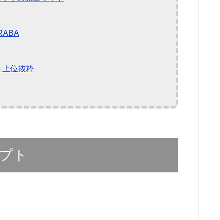
ABA
ト上位抜粋
プト