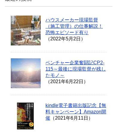
ハウスメーカー現場監督
（施工管理）の仕事解説！
恐怖エピソード有り
（2022年5月2日）
ベンチャー企業奮闘記CP2-
115～最後に現場監督が残し
たモノ～
（2021年6月22日）
kindle電子書籍出版記念【無
料キャンペーン】Amazon開
催
（2021年6月11日）