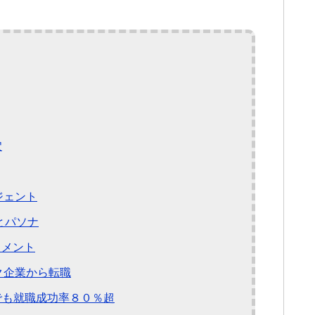
穴
ジェント
とパソナ
トメント
ク企業から転職
でも就職成功率８０％超