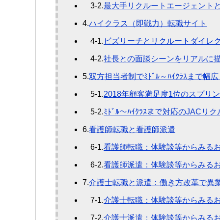
3-2.
最大手リクルートエージェント
4.
ハイクラス（即戦力）転職サイト
4-1.
ビズリーチとリクルートダイレ
4-2.
社長との面談シーンをリアルに
5.
双方担当者制でﾐﾄﾞﾙ～ﾊｲｸﾗｽまで幅
5-1.
2018年顧客満足度1位のスプリ
5-2.
ﾐﾄﾞﾙ～ﾊｲｸﾗｽまで対応のJAC
6.
看護師転職と看護師派遣
6-1.
看護師転職：体験談等からみる
6-2.
看護師派遣：体験談等からみる
7.
介護士転職と派遣：働き方改革で異
7-1.
介護士転職：体験談等からみる
7-2.
介護士派遣：体験談等からみる