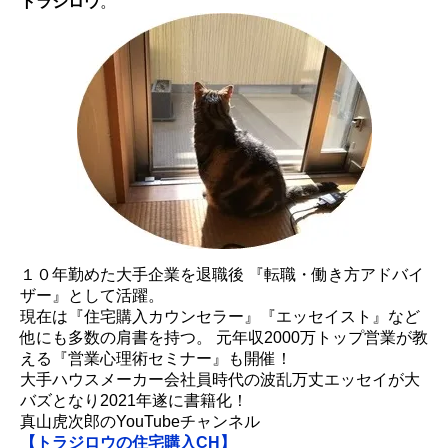
トラジロウ
。
１０年勤めた大手企業を退職後 『転職・働き方アドバイ
ザー』として活躍。
現在は『住宅購入カウンセラー』『エッセイスト』など
他にも多数の肩書を持つ。 元年収2000万トップ営業が教
える『営業心理術セミナー』も開催！
大手ハウスメーカー会社員時代の波乱万丈エッセイが大
バズとなり2021年遂に書籍化！
真山虎次郎のYouTubeチャンネル
【トラジロウの住宅購入CH】