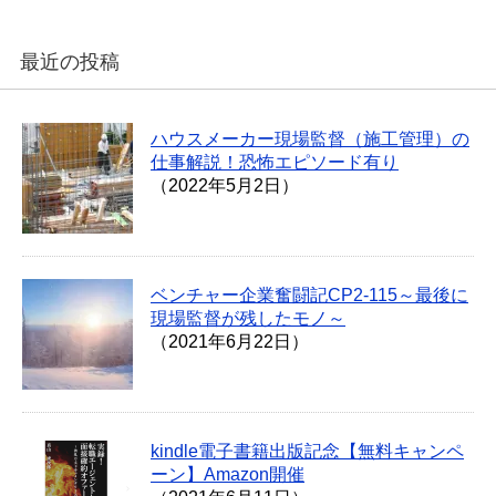
最近の投稿
ハウスメーカー現場監督（施工管理）の
仕事解説！恐怖エピソード有り
（2022年5月2日）
ベンチャー企業奮闘記CP2-115～最後に
現場監督が残したモノ～
（2021年6月22日）
kindle電子書籍出版記念【無料キャンペ
ーン】Amazon開催