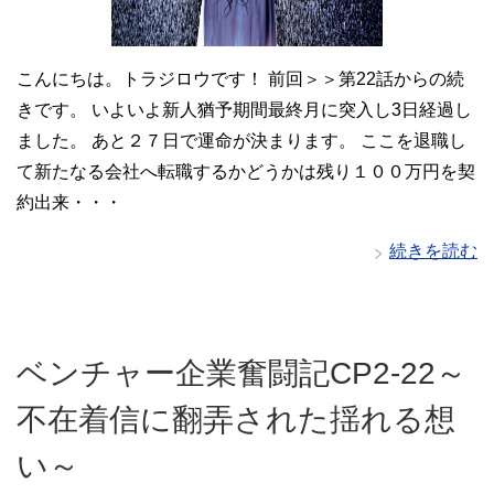
こんにちは。トラジロウです！ 前回＞＞第22話からの続
きです。 いよいよ新人猶予期間最終月に突入し3日経過し
ました。 あと２７日で運命が決まります。 ここを退職し
て新たなる会社へ転職するかどうかは残り１００万円を契
約出来・・・
続きを読む
ベンチャー企業奮闘記CP2‐22～
不在着信に翻弄された揺れる想
い～