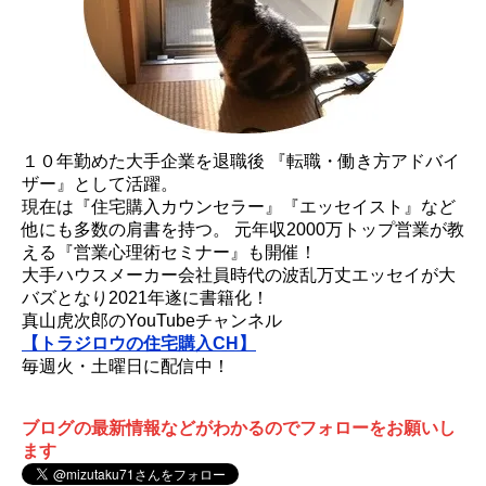
１０年勤めた大手企業を退職後 『転職・働き方アドバイ
ザー』として活躍。
現在は『住宅購入カウンセラー』『エッセイスト』など
他にも多数の肩書を持つ。 元年収2000万トップ営業が教
える『営業心理術セミナー』も開催！
大手ハウスメーカー会社員時代の波乱万丈エッセイが大
バズとなり2021年遂に書籍化！
真山虎次郎のYouTubeチャンネル
【トラジロウの住宅購入CH】
毎週火・土曜日に配信中！
ブログの最新情報などがわかるのでフォローをお願いし
ます