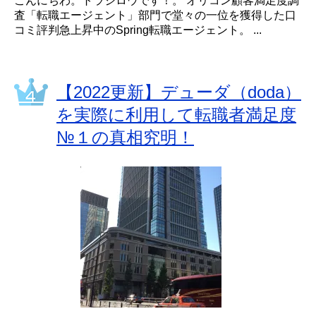
こんにちわ。トラジロウです！。 オリコン顧客満足度調
査「転職エージェント」部門で堂々の一位を獲得した口
コミ評判急上昇中のSpring転職エージェント。 ...
【2022更新】デューダ（doda）
を実際に利用して転職者満足度
№１の真相究明！